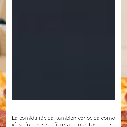
La comida rápida, también conocida como
«fast food», se refiere a alimentos que se